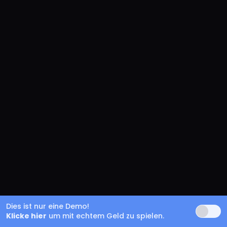
Dies ist nur eine Demo!
Klicke hier
um mit echtem Geld zu spielen.