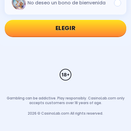
No deseo un bono de bienvenida
ELEGIR
Gambling can be addictive. Play responsibly. CasinoLab.com only
accepts customers over 18 years of age.
2026 © CasinoLab.com All rights reserved.