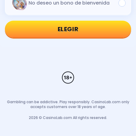
No deseo un bono de bienvenida
ELEGIR
Gambling can be addictive. Play responsibly. CasinoLab.com only
accepts customers over 18 years of age.
2026 © CasinoLab.com All rights reserved.