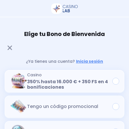
Elige tu Bono de Bienvenida
¿Ya tienes una cuenta?
Inicia sesión
Casino
350% hasta 16.000 € + 350 FS en 4
bonificaciones
Tengo un código promocional