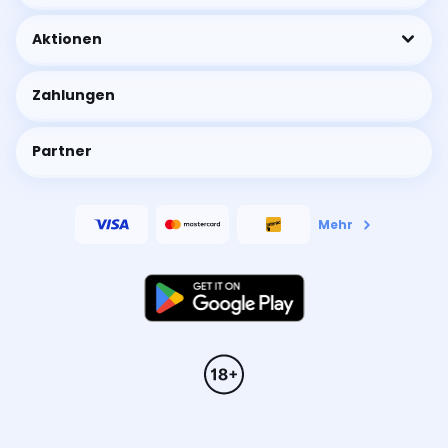
Aktionen
Zahlungen
Partner
Mehr