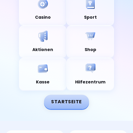
Casino
Sport
Aktionen
Shop
Kasse
Hilfezentrum
STARTSEITE