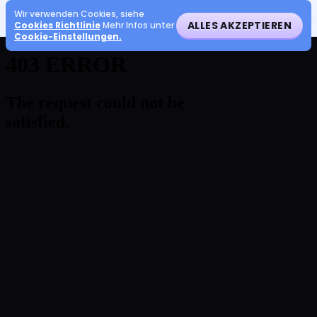
Wir verwenden Cookies, siehe
ALLES AKZEPTIEREN
Cookies Richtlinie
Mehr Infos unter
Cookie-Einstellungen.