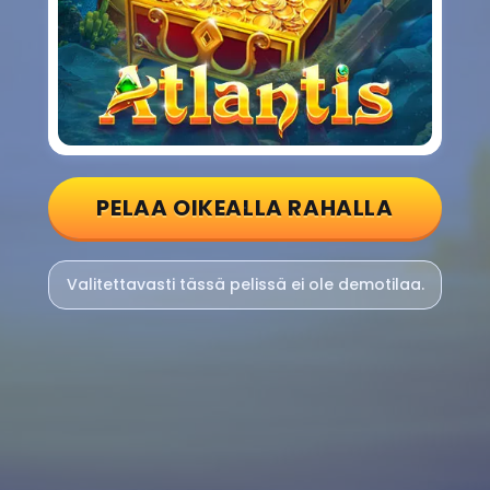
PELAA OIKEALLA RAHALLA
Valitettavasti tässä pelissä ei ole demotilaa.