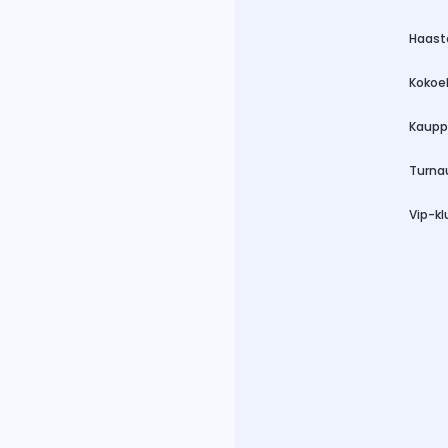
Haast
Kokoe
Kaup
Turna
Vip-kl