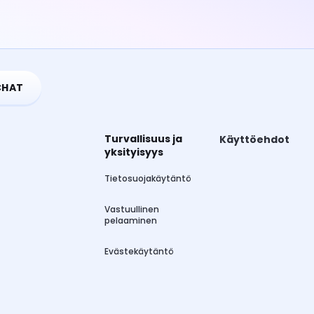
CHAT
Turvallisuus ja
Käyttöehdot
yksityisyys
Tietosuojakäytäntö
Vastuullinen
pelaaminen
Evästekäytäntö