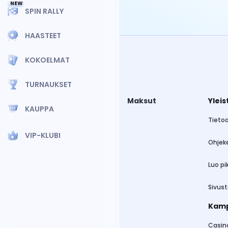
NEW
SPIN RALLY
HAASTEET
KOKOELMAT
TURNAUKSET
Maksut
Yleis
KAUPPA
Tieto
VIP-KLUBI
Ohjek
Luo p
Sivust
Kamp
Casin