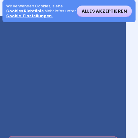
Wir verwenden Cookies, siehe
ALLES AKZEPTIEREN
Cookies Richtlinie
Mehr Infos unter
Cookie-Einstellungen.