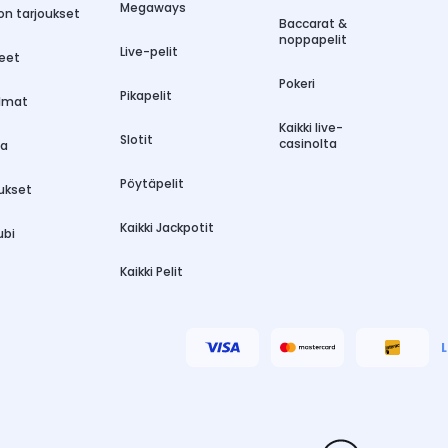
Megaways
on tarjoukset
Baccarat &
noppapelit
Live-pelit
eet
Pokeri
Pikapelit
lmat
Kaikki live-
Slotit
casinolta
pa
Pöytäpelit
ukset
Kaikki Jackpotit
ubi
Kaikki Pelit
L