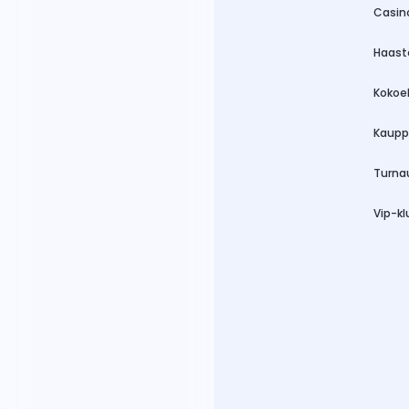
Casin
Haast
Kokoe
Kaup
Turna
Vip-kl