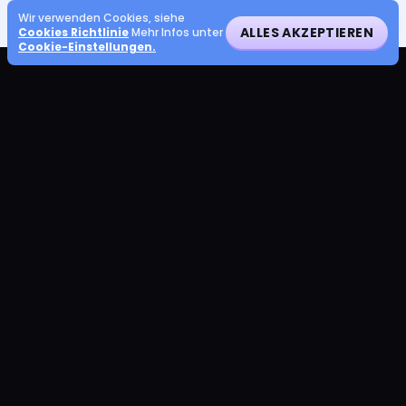
Wir verwenden Cookies, siehe
ALLES AKZEPTIEREN
Cookies Richtlinie
Mehr Infos unter
Cookie-Einstellungen.