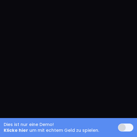
Dies ist nur eine Demo!
Klicke hier
um mit echtem Geld zu spielen.