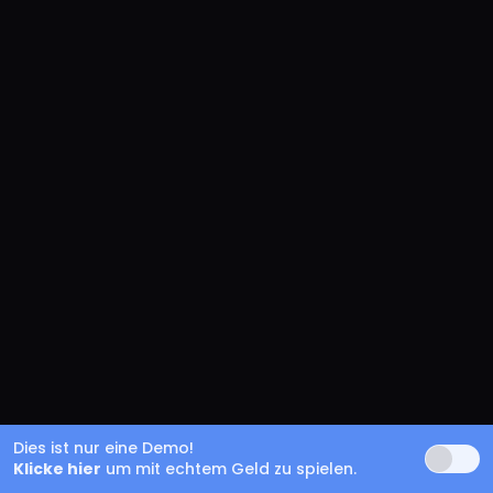
Dies ist nur eine Demo!
Klicke hier
um mit echtem Geld zu spielen.