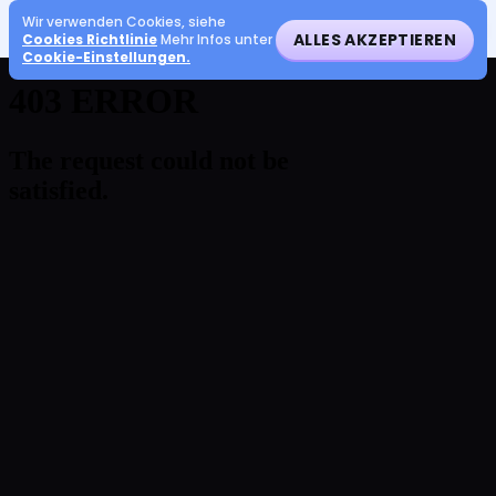
Wir verwenden Cookies, siehe
ALLES AKZEPTIEREN
Cookies Richtlinie
Mehr Infos unter
Cookie-Einstellungen.