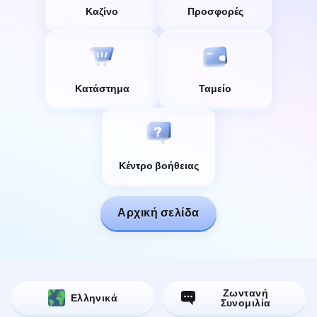
Καζίνο
Προσφορές
Κατάστημα
Ταμείο
Κέντρο βοήθειας
Αρχική σελίδα
Ζωντανή
Ελληνικά
Συνομιλία