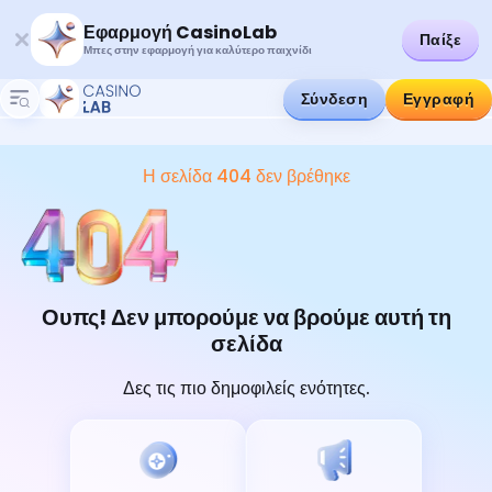
Εφαρμογή CasinoLab
Παίξε
Μπες στην εφαρμογή για καλύτερο παιχνίδι
Σύνδεση
Εγγραφή
Η σελίδα 404 δεν βρέθηκε
Ουπς! Δεν μπορούμε να βρούμε αυτή τη
σελίδα
Δες τις πιο δημοφιλείς ενότητες.