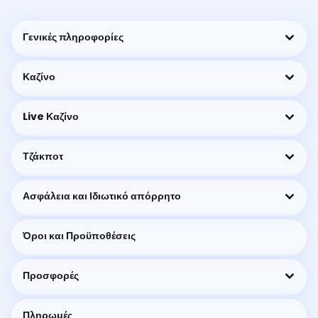
Γενικές πληροφορίες
Καζίνο
Live Καζίνο
Τζάκποτ
Ασφάλεια και Ιδιωτικό απόρρητο
Όροι και Προϋποθέσεις
Προσφορές
Πληρωμές