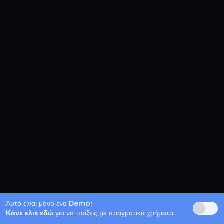
Αυτό είναι μόνο ένα Demo!
Κάνε κλικ εδώ
για να παίξεις με πραγματικά χρήματα.