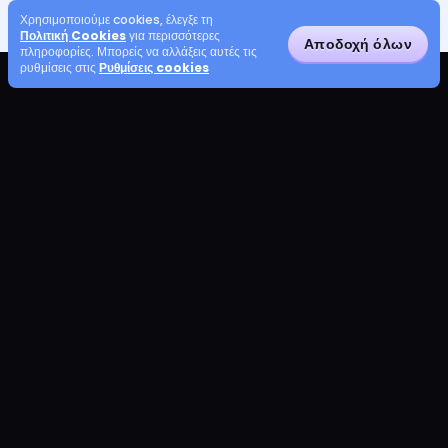
Χρησιμοποιούμε cookies, έλεγξε τη
Πολιτική Cookies
για περισσότερες
Αποδοχή όλων
πληροφορίες. Μπορείς να αλλάξεις αυτές τις
ρυθμίσεις στις
Ρυθμίσεις cookies