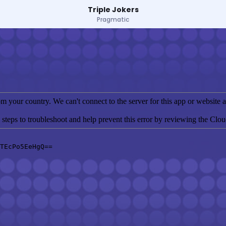
Triple Jokers
Pragmatic