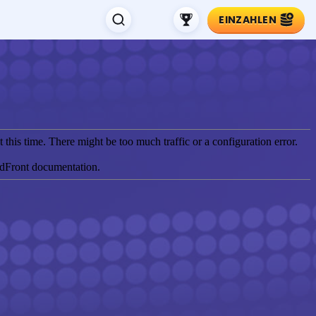
EINZAHLEN