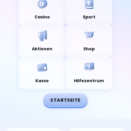
Casino
Sport
Aktionen
Shop
Kasse
Hilfezentrum
STARTSEITE