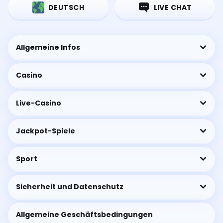
DEUTSCH
LIVE CHAT
Allgemeine Infos
Casino
Live-Casino
Jackpot-Spiele
Sport
Sicherheit und Datenschutz
Allgemeine Geschäftsbedingungen