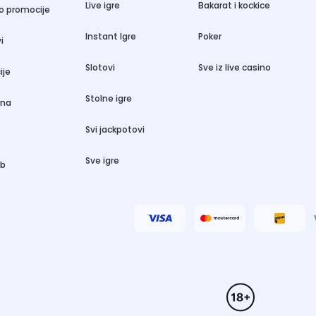
Live igre
Bakarat i kockice
o promocije
Instant Igre
Poker
i
Slotovi
Sve iz live casino
ije
Stolne igre
ina
Svi jackpotovi
Sve igre
ub