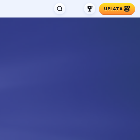
UPLATA