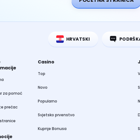
POČETNA STRANICA
HRVATSKI
PODRŠKA
e
Casino
rmacije
Top
V
ma
Novo
S
r za pomoć
Popularno
N
te prečac
Svjetsko prvenstvo
D
stranice
Kupnje Bonusa
S
ocije