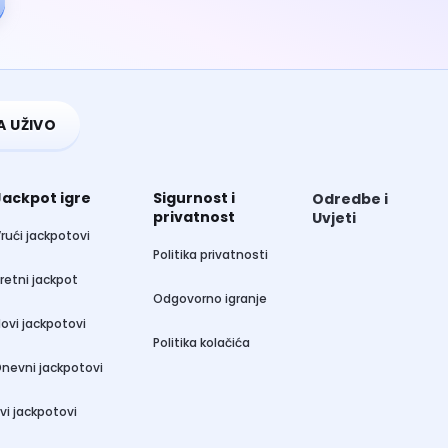
 UŽIVO
Jackpot igre
Sigurnost i
Odredbe i
privatnost
Uvjeti
rući jackpotovi
Politika privatnosti
retni jackpot
Odgovorno igranje
ovi jackpotovi
Politika kolačića
nevni jackpotovi
vi jackpotovi