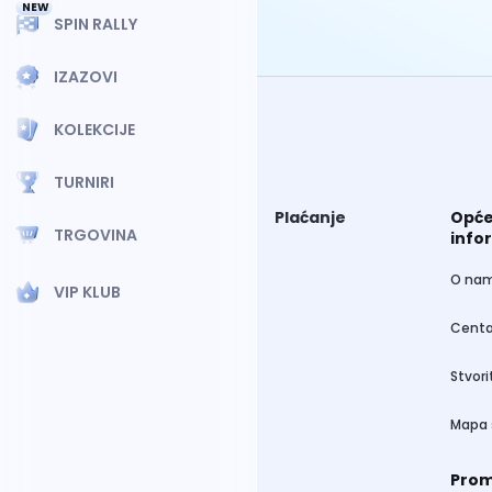
NEW
SPIN RALLY
IZAZOVI
KOLEKCIJE
TURNIRI
Plaćanje
Opć
TRGOVINA
info
O na
VIP KLUB
Centa
Stvori
Mapa 
Prom