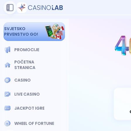
SVJETSKO
PRVENSTVO GO!
PROMOCIJE
POČETNA
STRANICA
CASINO
LIVE CASINO
JACKPOT IGRE
WHEEL OF FORTUNE