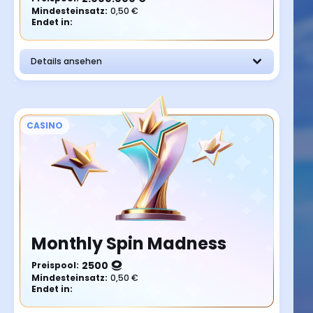
Mindesteinsatz:
0,50 €
Endet in:
Details ansehen
CASINO
Monthly Spin Madness
2500
Preispool:
Mindesteinsatz:
0,50 €
Endet in: