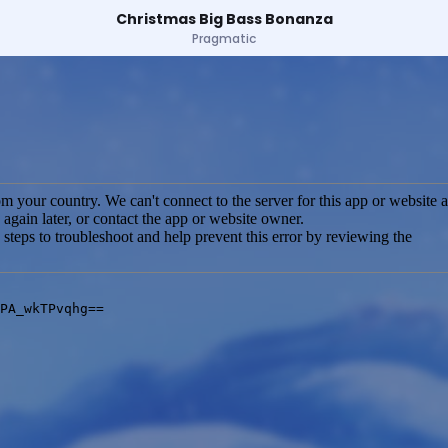
Christmas Big Bass Bonanza
Pragmatic