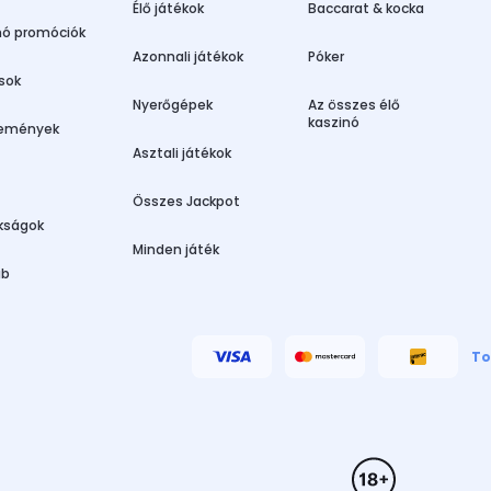
Élő játékok
Baccarat & kocka
nó promóciók
Azonnali játékok
Póker
sok
Nyerőgépek
Az összes élő
kaszinó
temények
Asztali játékok
Összes Jackpot
kságok
Minden játék
ub
To