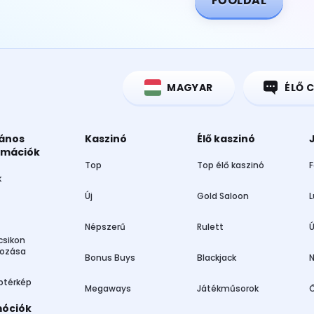
FŐOLDAL
MAGYAR
ÉLŐ 
lános
Kaszinó
Élő kaszinó
rmációk
Top
Top élő kaszinó
F
k
Új
Gold Saloon
L
Népszerű
Rulett
Ú
csikon
hozása
Bonus Buys
Blackjack
N
ptérkép
Megaways
Játékműsorok
Ö
óciók