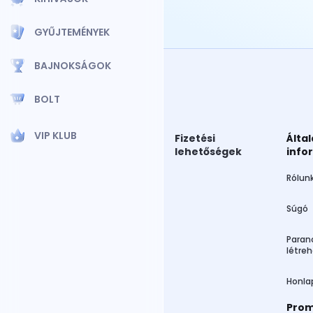
GYŰJTEMÉNYEK
BAJNOKSÁGOK
BOLT
VIP KLUB
Fizetési
Álta
lehetőségek
info
Rólun
Súgó
Paran
létre
Honla
Prom