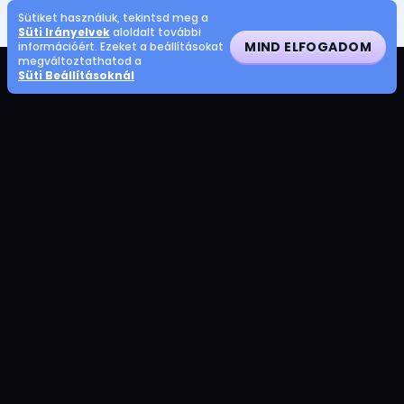
Sütiket használuk, tekintsd meg a
Süti Irányelvek
aloldalt további
MIND ELFOGADOM
információért. Ezeket a beállításokat
megváltoztathatod a
Süti Beállításoknál