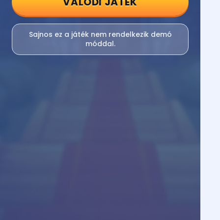
VALÓDI JÁTÉK
Sajnos ez a játék nem rendelkezik demó
móddal.