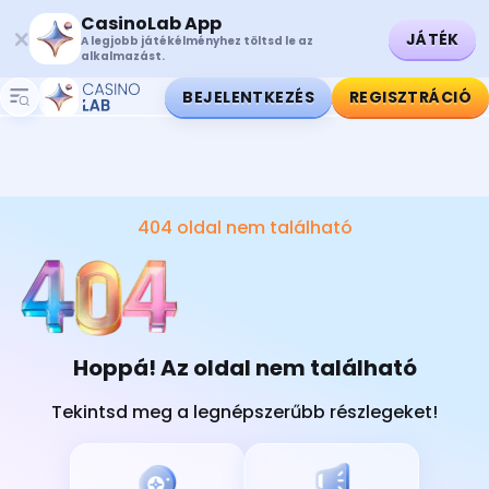
CasinoLab App
JÁTÉK
A legjobb játékélményhez töltsd le az
alkalmazást.
BEJELENTKEZÉS
REGISZTRÁCIÓ
404 oldal nem található
Hoppá! Az oldal nem található
Tekintsd meg a legnépszerűbb részlegeket!