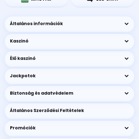
Általános információk
Kaszinó
Élő kaszinó
Jackpotok
Biztonság és adatvédelem
Általános Szerződési Feltételek
Promóciók