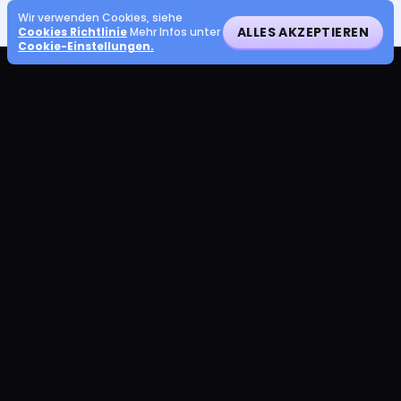
Wir verwenden Cookies, siehe
ALLES AKZEPTIEREN
Cookies Richtlinie
Mehr Infos unter
Cookie-Einstellungen.