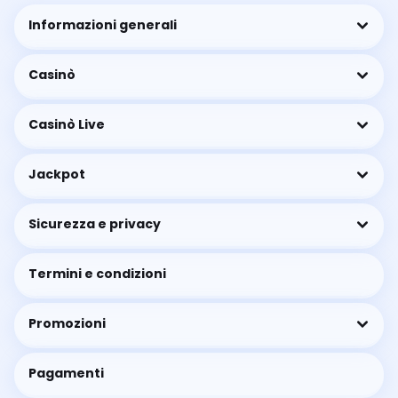
Informazioni generali
Casinò
Casinò Live
Jackpot
Sicurezza e privacy
Termini e condizioni
Promozioni
Pagamenti