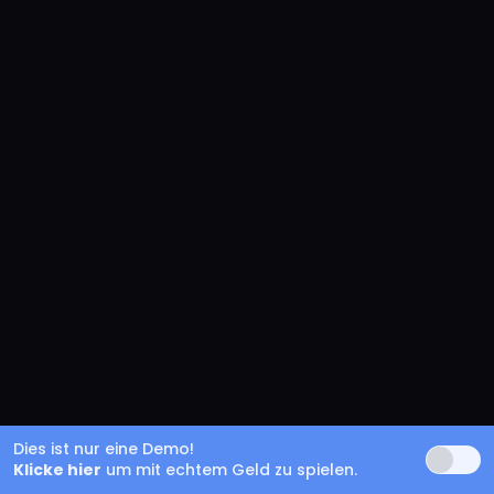
Dies ist nur eine Demo!
Klicke hier
um mit echtem Geld zu spielen.