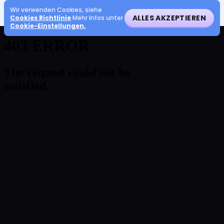
Wir verwenden Cookies, siehe
ALLES AKZEPTIEREN
Cookies Richtlinie
Mehr Infos unter
Cookie-Einstellungen.