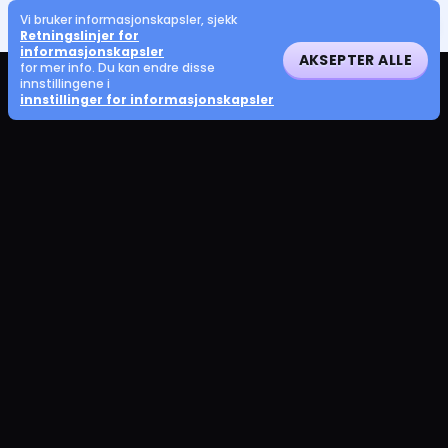
Vi bruker informasjonskapsler, sjekk
Retningslinjer for
informasjonskapsler
AKSEPTER ALLE
for mer info. Du kan endre disse
innstillingene i
innstillinger for informasjonskapsler