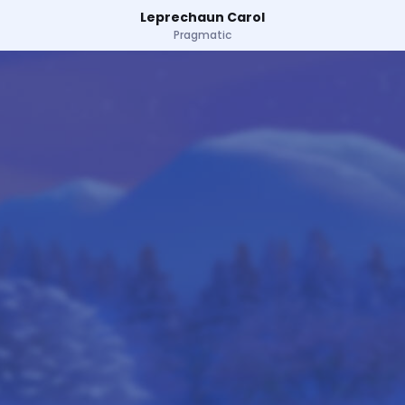
Leprechaun Carol
Pragmatic