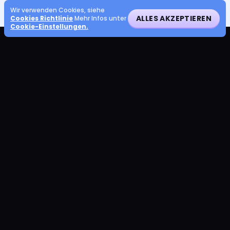
Wir verwenden Cookies, siehe
ALLES AKZEPTIEREN
Cookies Richtlinie
Mehr Infos unter
Cookie-Einstellungen.