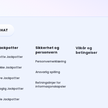
CHAT
ackpotter
Sikkerhet og
Vilkår og
personvern
betingelser
otte Jackpotter
Personvernerklæring
ykke Jackpotter
Ansvarlig spilling
ye Jackpotter
Retningslinjer for
informasjonskapsler
aglig Jackpotter
lle Jackpotter