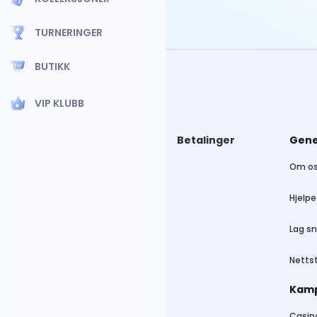
TURNERINGER
BUTIKK
VIP KLUBB
Betalinger
Gener
Om o
Hjelpe
Lag sn
Netts
Kamp
Casin