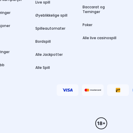
Live spill
Baccarat og
Terninger
ringer
Øyeblikkelige spill
Poker
sjoner
Spilleautomater
Alle live casinospill
Bordspill
inger
Alle Jackpotter
ubb
Alle Spill