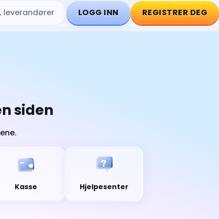
r, leverandører
LOGG INN
REGISTRER DEG
en siden
ene.
Kasse
Hjelpesenter