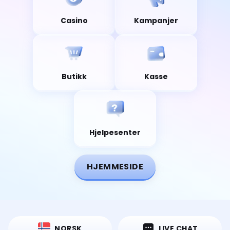
Casino
Kampanjer
Butikk
Kasse
Hjelpesenter
HJEMMESIDE
NORSK
LIVE CHAT