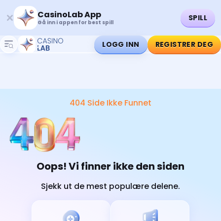
CasinoLab App
SPILL
Gå inn i appen for best spill
LOGG INN
REGISTRER DEG
404 Side Ikke Funnet
Oops! Vi finner ikke den siden
Sjekk ut de mest populære delene.