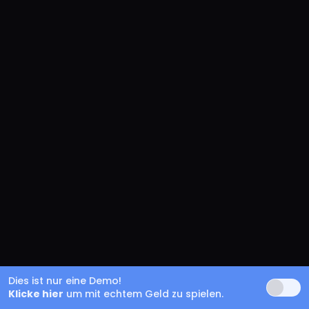
Dies ist nur eine Demo!
Klicke hier
um mit echtem Geld zu spielen.