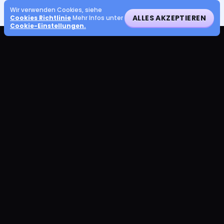
Wir verwenden Cookies, siehe
ALLES AKZEPTIEREN
Cookies Richtlinie
Mehr Infos unter
Cookie-Einstellungen.