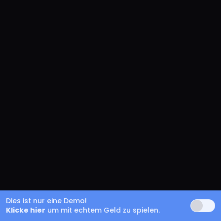
Dies ist nur eine Demo!
Klicke hier
um mit echtem Geld zu spielen.