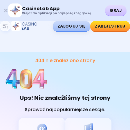
CasinoLab App
GRAJ
Wejdź do aplikacji po najlepszą rozgrywkę
ZALOGUJ SIĘ
ZAREJESTRUJ
404 nie znaleziono strony
Ups! Nie znaleźliśmy tej strony
Sprawdź najpopularniejsze sekcje.