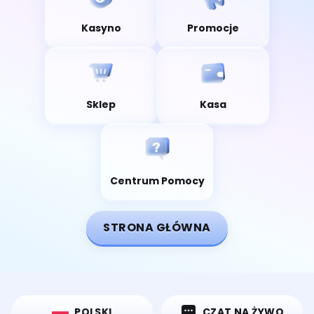
Kasyno
Promocje
Sklep
Kasa
Centrum Pomocy
STRONA GŁÓWNA
POLSKI
CZAT NA ŻYWO