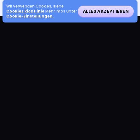
Wir verwenden Cookies, siehe
ALLES AKZEPTIEREN
Cookies Richtlinie
Mehr Infos unter
Cookie-Einstellungen.