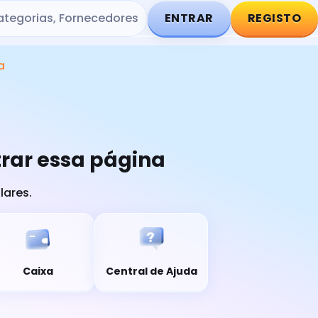
ategorias, Fornecedores
ENTRAR
REGISTO
a
rar essa página
lares.
Caixa
Central de Ajuda