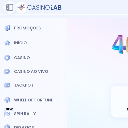
PROMOÇÕES
INÍCIO
CASINO
CASINO AO VIVO
JACKPOT
WHEEL OF FORTUNE
NEW
SPIN RALLY
DESAFIOS