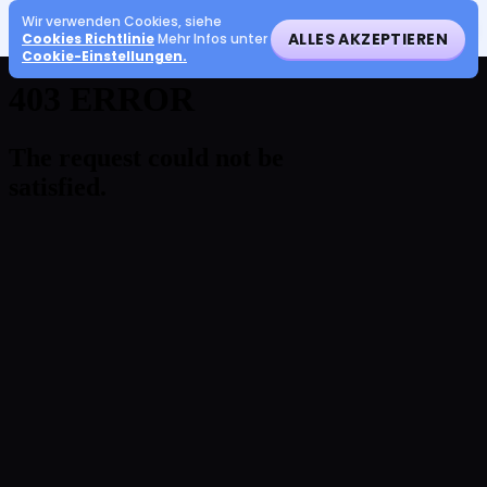
Wir verwenden Cookies, siehe
ALLES AKZEPTIEREN
Cookies Richtlinie
Mehr Infos unter
Cookie-Einstellungen.