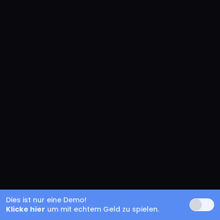
Dies ist nur eine Demo!
Klicke hier
um mit echtem Geld zu spielen.