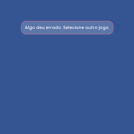
Algo deu errado. Selecione outro jogo.