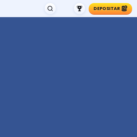
DEPOSITAR