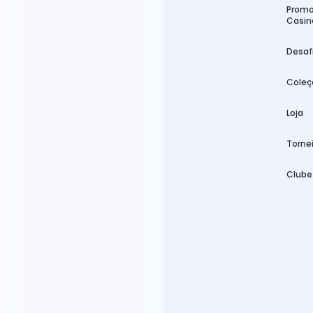
Promo
Casin
Desaf
Coleç
Loja
Torne
Clube