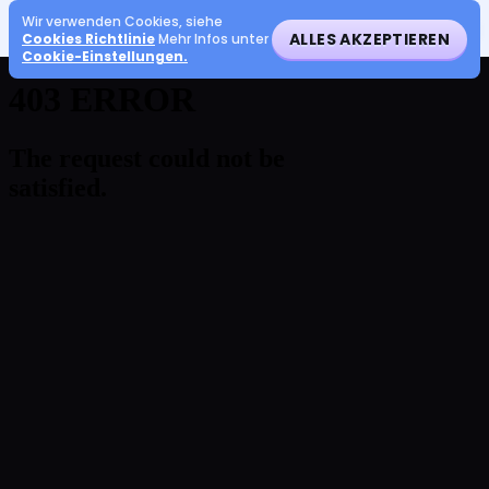
Wir verwenden Cookies, siehe
ALLES AKZEPTIEREN
Cookies Richtlinie
Mehr Infos unter
Cookie-Einstellungen.