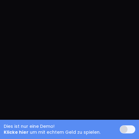
Dies ist nur eine Demo!
Klicke hier
um mit echtem Geld zu spielen.