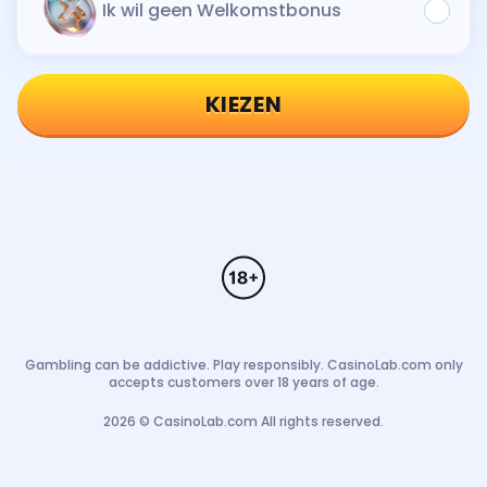
Ik wil geen Welkomstbonus
KIEZEN
Gambling can be addictive. Play responsibly. CasinoLab.com only
accepts customers over 18 years of age.
2026 © CasinoLab.com All rights reserved.