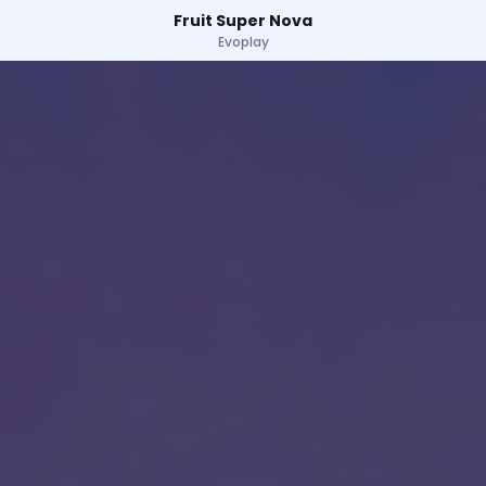
Fruit Super Nova
Evoplay