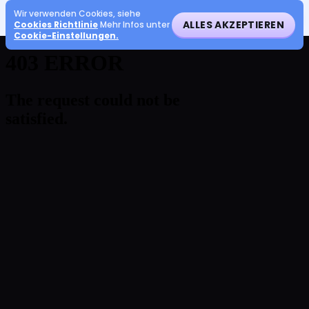
Wir verwenden Cookies, siehe
ALLES AKZEPTIEREN
Cookies Richtlinie
Mehr Infos unter
Cookie-Einstellungen.