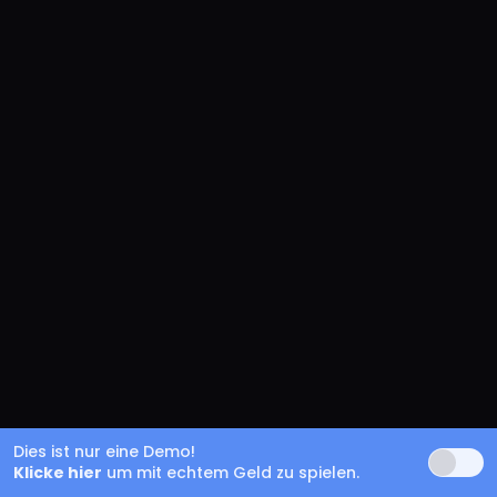
Dies ist nur eine Demo!
Klicke hier
um mit echtem Geld zu spielen.