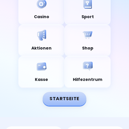
Casino
Sport
Aktionen
Shop
Kasse
Hilfezentrum
STARTSEITE