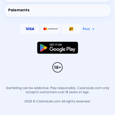
Paiements
Plus
Gambling can be addictive. Play responsibly. CasinoLab.com only
accepts customers over 18 years of age.
2026 © CasinoLab.com All rights reserved.