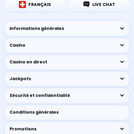
FRANÇAIS
LIVE CHAT
Informations générales
Casino
Casino en direct
Jackpots
Sécurité et confidentialité
Conditions générales
Promotions