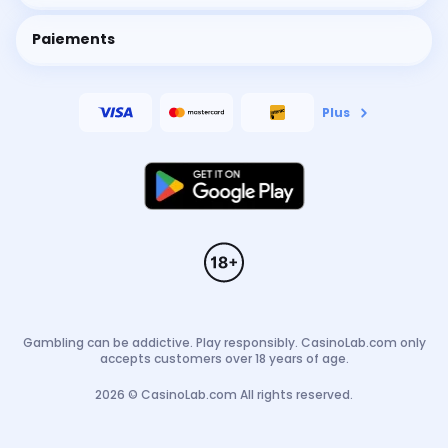
Paiements
Plus
Gambling can be addictive. Play responsibly. CasinoLab.com only
accepts customers over 18 years of age.
2026 © CasinoLab.com All rights reserved.