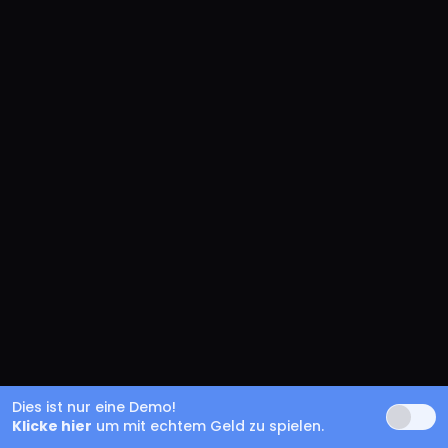
Dies ist nur eine Demo!
Klicke hier
um mit echtem Geld zu spielen.