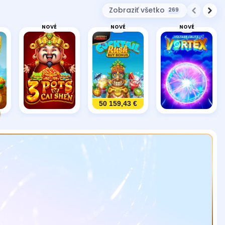
Zobraziť všetko
269
NOVÉ
NOVÉ
NOVÉ
50 159,43 €