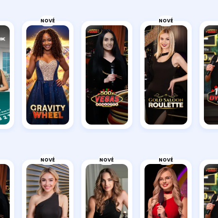
NOVÉ
NOVÉ
NOVÉ
NOVÉ
NOVÉ