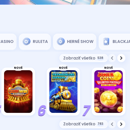
CASINO
RULETA
HERNÉ SHOW
BLACKJ
Zobraziť všetko
538
NOVÉ
NOVÉ
NOVÉ
6
7
Zobraziť všetko
783