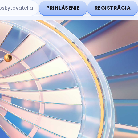
poskytovatelia
PRIHLÁSENIE
REGISTRÁCIA