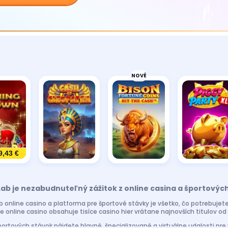
NOVÉ
9,43 €
ab je nezabudnuteľný zážitok z online casina a športovýc
 online casino a platforma pre športové stávky je všetko, čo potrebujete
še online casino obsahuje tisíce casino hier vrátane najnovších titulov od
športových stávok nájdete hlavné, špecializované a virtuálne udalosti pr