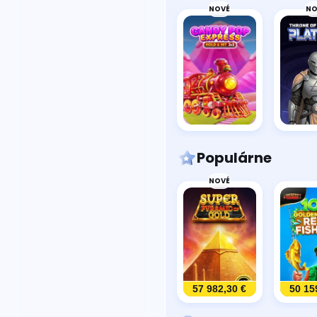
NOVÉ
NO
Populárne
NOVÉ
57 982,30 €
50 15