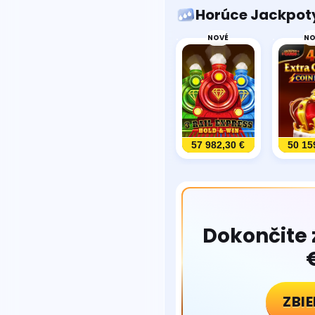
Horúce Jackpot
NOVÉ
NO
57 982,30 €
50 15
Dokončite 
ZBI